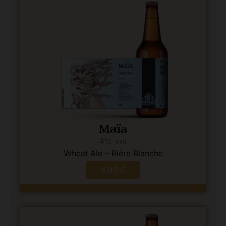
Maïa
4% vol
Wheat Ale – Bière Blanche
4,00
€