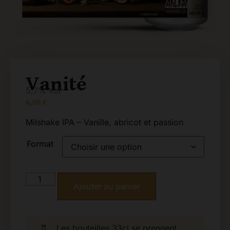
Vanité
5,7% vol
6,00
€
Milshake IPA – Vanille, abricot et passion
Format
Ajouter au panier
Les bouteilles 33cl se prennent