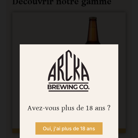
Découvrir notre gamme
Hestia
6% vol
Avez-vous plus de 18 ans ?
IPA aux houblons français
4,00
€
Oui, j'ai plus de 18 ans