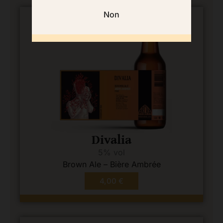
Non
Divalia
5% vol
Brown Ale – Bière Ambrée
4,00
€