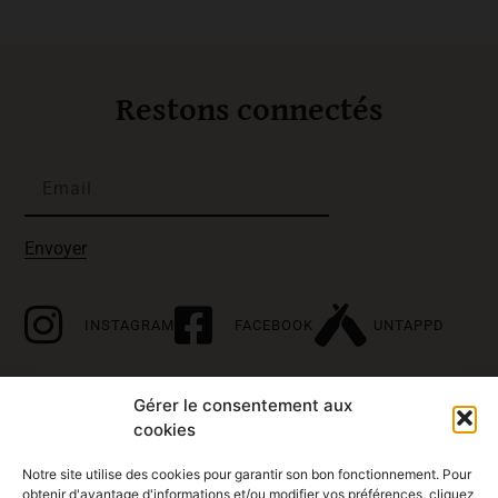
Restons connectés
Envoyer
INSTAGRAM
FACEBOOK
UNTAPPD
Gérer le consentement aux
À propos
cookies
Accueil
Notre site utilise des cookies pour garantir son bon fonctionnement. Pour
obtenir d'avantage d'informations et/ou modifier vos préférences, cliquez