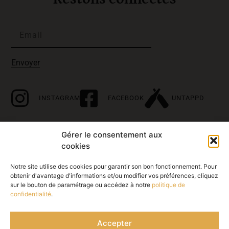
Envoyer
INSTAGRAM
FACEBOOK
UNTAPPD
Gérer le consentement aux
À propos
cookies
Accueil
Notre site utilise des cookies pour garantir son bon fonctionnement. Pour
obtenir d'avantage d'informations et/ou modifier vos préférences, cliquez
Histoire
sur le bouton de paramétrage ou accédez à notre
politique de
confidentialité
.
Nos bières
Nos points de vente
Accepter
Contact