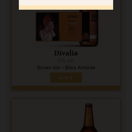
Divalia
5% vol
Brown Ale – Bière Ambrée
4,00
€