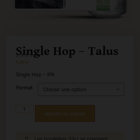
Single Hop – Talus
5,4% vol
5,00
€
Single Hop – IPA
Format
Ajouter au panier
Les bouteilles 33cl se prennent