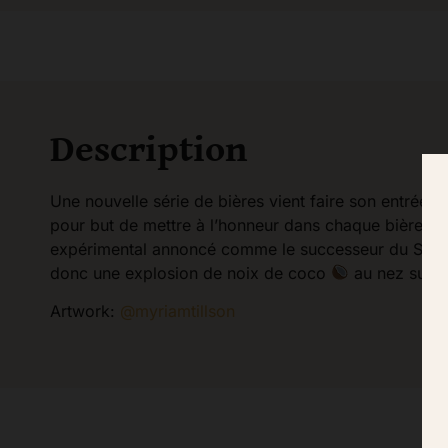
Description
Une nouvelle série de bières vient faire son entrée 
pour but de mettre à l’honneur dans chaque bière u
expérimental annoncé comme le successeur du Sorac
donc une explosion de noix de coco
au nez subli
Artwork:
@myriamtillson