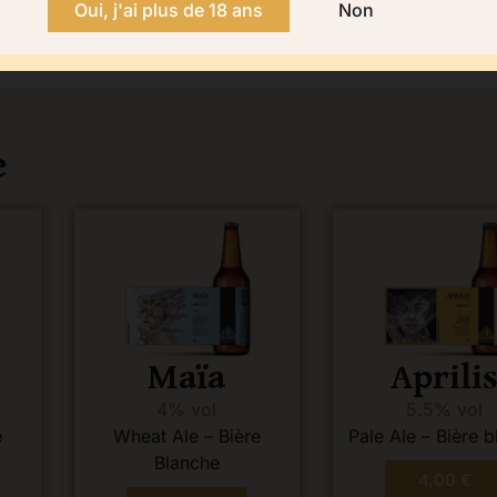
Oui, j'ai plus de 18 ans
Non
e
Maïa
Aprili
4% vol
5.5% vol
e
Wheat Ale – Bière
Pale Ale – Bière 
Blanche
4,00
€