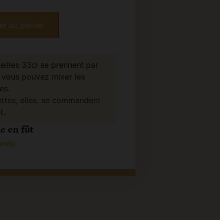
er au panier
eilles 33cl se prennent par
 vous pouvez mixer les
es.
ttes, elles, se commandent
t.
e en fût
ande