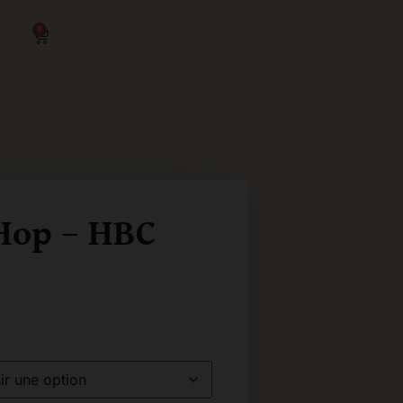
0
 Hop – HBC