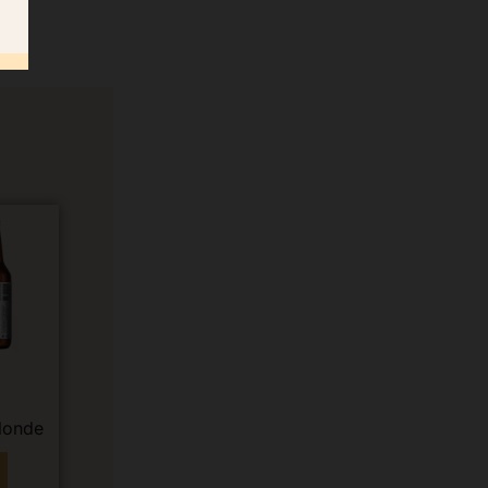
s
blonde