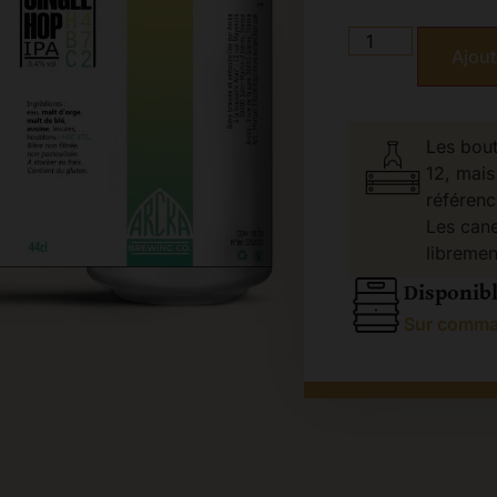
Ajout
Les bout
12, mais
référenc
Les cane
libremen
Disponibl
Sur comm