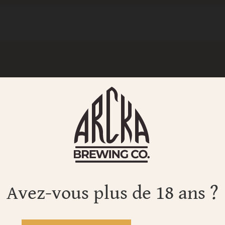
chez Arcka: les Single Hop. Comme son nom l’indique, cette 
n houblon en particulier. On commence donc avec un houbl
hi et du Sabro. Il répond au doux nom de HBC472. On ret
mé par une texture gourmande et fraîche
.
Avez-vous plus de 18 ans ?