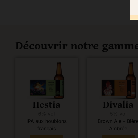
Découvrir notre gamm
Hestia
Divalia
6% vol
5% vol
IPA aux houblons
Brown Ale – Bièr
français
Ambrée