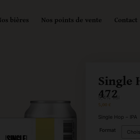
os bières
Nos points de vente
Contact
Single
472
5,4% vol
5,00
€
Single Hop – IPA
Format