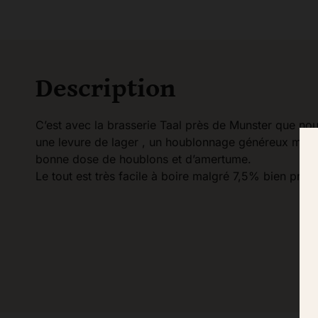
Description
C’est avec la brasserie Taal près de Munster que nou
une levure de lager , un houblonnage généreux mais
bonne dose de houblons et d’amertume.
Le tout est très facile à boire malgré 7,5% bien prése