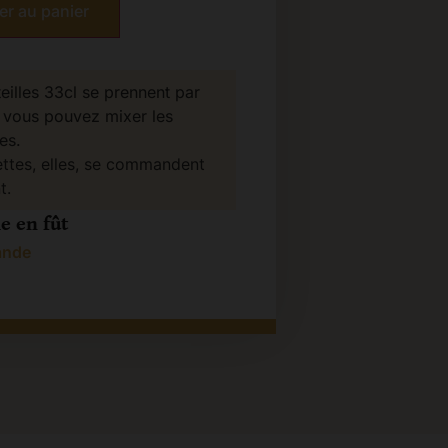
er au panier
eilles 33cl se prennent par
 vous pouvez mixer les
es.
ttes, elles, se commandent
t.
e en fût
ande