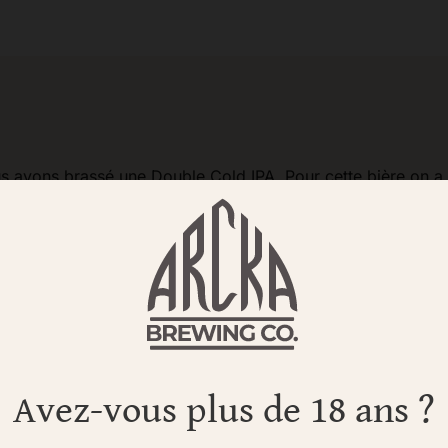
s avons brassé une Double Cold IPA. Pour cette bière on a u
 maîtrisé. Nous avons donc une bière limpide, sèche avec 
nts.
Avez-vous plus de 18 ans ?