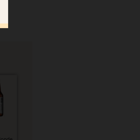
s
blonde