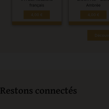
français
Ambrée
4,00
€
4,00
€
Découvr
Restons connectés