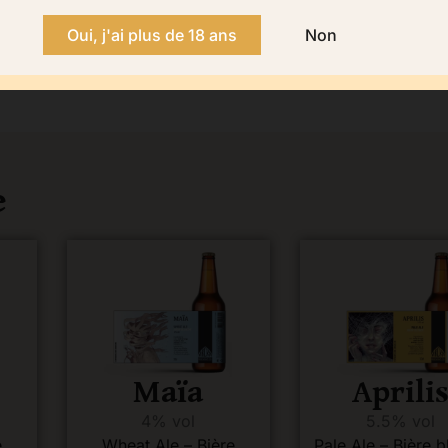
Oui, j'ai plus de 18 ans
Non
e
Maïa
Aprili
4% vol
5.5% vol
e
Wheat Ale – Bière
Pale Ale – Bière 