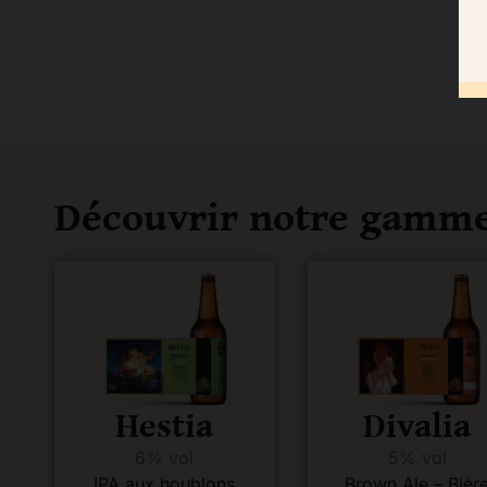
Découvrir notre gamm
Hestia
Divalia
6% vol
5% vol
IPA aux houblons
Brown Ale – Bièr