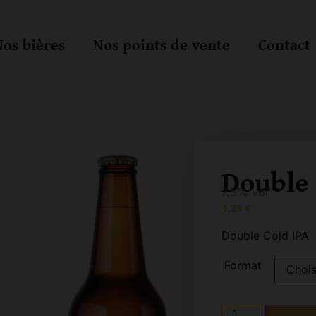
os bières
Nos points de vente
Contact
Double 
7.5% vol
4,25
€
Double Cold IPA
Format