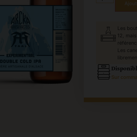
Ajout
Les bout
12, mais
référenc
Les cane
libremen
Disponibl
Sur comm