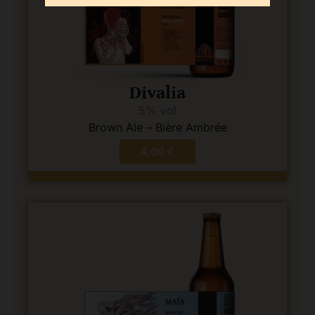
Divalia
5% vol
Brown Ale – Bière Ambrée
4,00
€