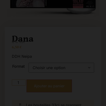
Dana
6% vol
6,50
€
DDH Neipa
Format
Ajouter au panier
Les bouteilles 33cl se prennent