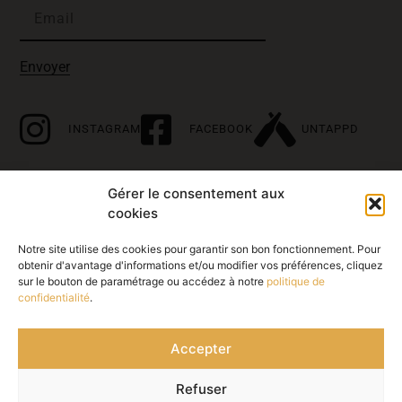
Envoyer
INSTAGRAM
FACEBOOK
UNTAPPD
Gérer le consentement aux
À propos
cookies
Accueil
Notre site utilise des cookies pour garantir son bon fonctionnement. Pour
obtenir d'avantage d'informations et/ou modifier vos préférences, cliquez
Histoire
sur le bouton de paramétrage ou accédez à notre
politique de
confidentialité
.
Nos bières
Nos points de vente
Accepter
Contact
Refuser