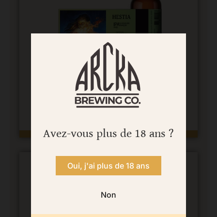
Hestia
6% vol
IPA aux houblons français
4,00
€
Avez-vous plus de 18 ans ?
Oui, j'ai plus de 18 ans
Non